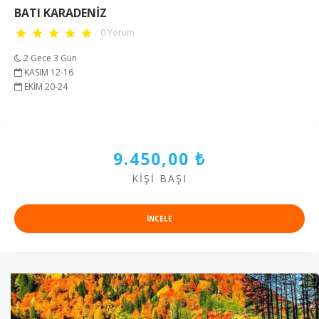
BATI KARADENİZ
0 Yorum
2 Gece 3 Gün
KASIM 12-16
EKİM 20-24
9.450,00 ₺
KIŞI BAŞI
INCELE