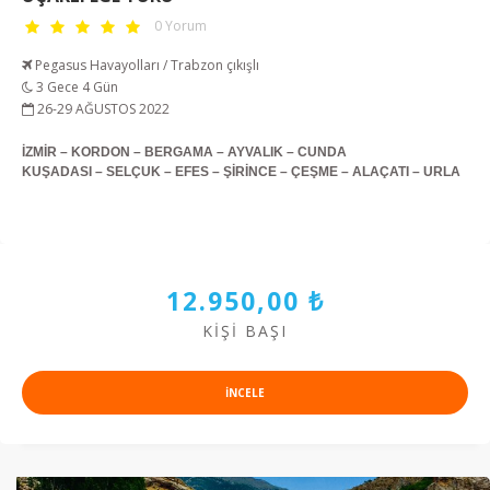
0 Yorum
Pegasus Havayolları / Trabzon çıkışlı
3 Gece 4 Gün
26-29 AĞUSTOS 2022
İZMİR – KORDON – BERGAMA – AYVALIK – CUNDA
KUŞADASI – SELÇUK – EFES – ŞİRİNCE – ÇEŞME – ALAÇATI – URLA
12.950,00 ₺
KIŞI BAŞI
INCELE