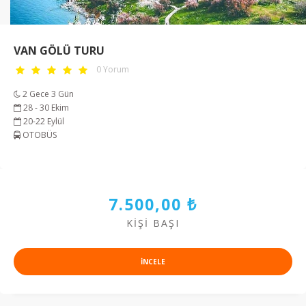
VAN GÖLÜ TURU
0 Yorum
2 Gece 3 Gün
28 - 30 Ekim
20-22 Eylül
OTOBÜS
7.500,00 ₺
KIŞI BAŞI
INCELE