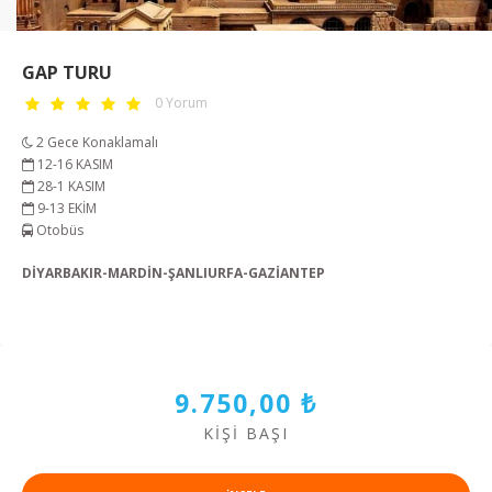
GAP TURU
0 Yorum
2 Gece Konaklamalı
12-16 KASIM
28-1 KASIM
9-13 EKİM
Otobüs
DİYARBAKIR-MARDİN-ŞANLIURFA-GAZİANTEP
9.750,00 ₺
KIŞI BAŞI