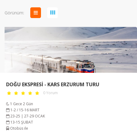
Görünüm:
DOĞU EKSPRESİ - KARS ERZURUM TURU
0 Yorum
1 Gece 2 Gün
1-2 / 15-16 MART
23-25 | 27-29 OCAK
13-15 ŞUBAT
Otobüs ile