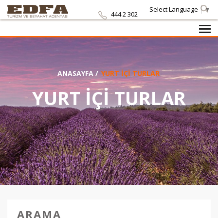
Select Language
▼
444 2 302
ANASAYFA
/
YURT İÇİ TURLAR
YURT İÇİ TURLAR
ARAMA