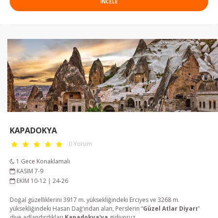
INCELE
KAPADOKYA
0 Yorum
1 Gece Konaklamalı
KASIM 7-9
EKİM 10-12 | 24-26
Doğal güzelliklerini 3917 m. yüksekliğindeki Erciyes ve 3268 m.
yüksekliğindeki Hasan Dağ’ından alan, Perslerin “
Güzel Atlar Diyarı
”
diye adlandırdıkları
Kapadokya'ya
gidiyoruz..