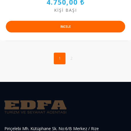
4.750,00 ₺
KIŞI BAŞI
INCELE
1
2
Piriçelebi Mh. Kütüphane Sk. No:6/B Merkez / Rize