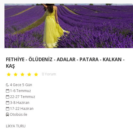
FETHİYE - ÖLÜDENİZ - ADALAR - PATARA - KALKAN -
KAŞ
0 Yorum
4 Gece 5 Gün
1-6 Temmuz
22-27 Temmuz
3-8 Haziran
17-22 Haziran
Otobüs ile
LİKYA TURU