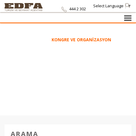
Select Language
▼
444 2 302
ANASAYFA
/
KONGRE VE ORGANİZASYON
KONGRE VE
ORGANİZASYON
ARAMA