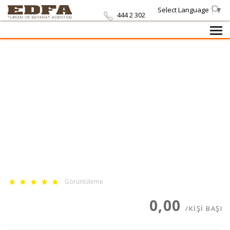
Select Language
▼
444 2 302
ANASAYFA
/
TURLAR
/
Görüntüleme
0,00
/KIŞI BAŞI