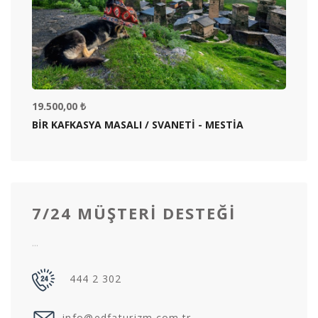
19.500,00 ₺
BİR KAFKASYA MASALI / SVANETİ - MESTİA
7/24 MÜŞTERI DESTEĞI
...
444 2 302
info@edfaturizm.com.tr