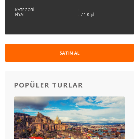
KATEGORI
:
FIYAT
:
/ 1 KIŞI
SATIN AL
POPÜLER TURLAR