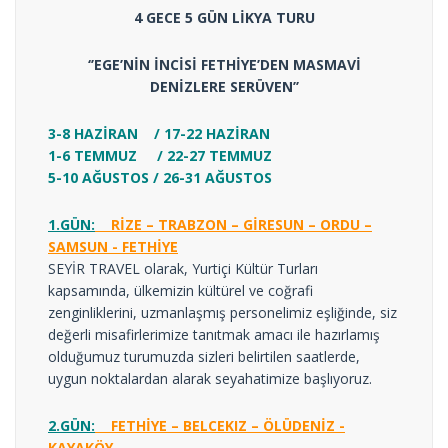
4 GECE 5 GÜN LİKYA TURU
‘’EGE’NİN İNCİSİ FETHİYE’DEN MASMAVİ
DENİZLERE SERÜVEN’’
3-8 HAZİRAN / 17-22 HAZİRAN
1-6 TEMMUZ / 22-27 TEMMUZ
5-10 AĞUSTOS / 26-31 AĞUSTOS
1.GÜN:
RİZE – TRABZON – GİRESUN – ORDU –
SAMSUN - FETHİYE
SEYİR TRAVEL olarak, Yurtiçi Kültür Turları
kapsamında, ülkemizin kültürel ve coğrafi
zenginliklerini, uzmanlaşmış personelimiz eşliğinde, siz
değerli misafirlerimize tanıtmak amacı ile hazırlamış
olduğumuz turumuzda sizleri belirtilen saatlerde,
uygun noktalardan alarak seyahatimize başlıyoruz.
2.GÜN:
FETHİYE – BELCEKIZ – ÖLÜDENİZ -
KAYAKÖY