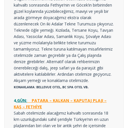
kahvaltı sonrasında Fethiye’nin ve Göcek’in birbirinden
güzel koylarında yüzebileceğimiz, maviyi ve yeşili bir
arada görmeye doyacağımız ekstra olarak
düzenlenecek On iki Adalar Tekne Turumuza çıkıyoruz.
Teknede öğle yemeği. Kızılada, Tersane Koyu, Tavşan
Adası, Yassıcılar Adası, Samanlık Koyu, Şövalye Adası
ve yüzme molalarıyla birlikte tekne turumuzu
tamamlıyoruz. Tekne turuna katılmayan misafirlerimiz
otelimizde zaman geçirebilir ya da Çalış plajında
denize girebilirler. Alternatif olarak rehberimizin
önerebileceği dalış, jeep safari ya da paraşüt gibi
aktivitelere katılabilirler. Ardından otelimize geçiyoruz.
Akşam yemeği ve konaklama otelimizde.
.
KONAKLAMA: BELLEVUE OTEL, BC SPA OTEL VB
4
.GÜN:
PATARA – KALKAN – KAPUTAJ PLAJI –
KAŞ – FETHİYE
Sabah otelimizde alacağımız kahvaltı sonrasında 18
km uzunluğundaki sahil şeridiyle Türkiye’nin en uzun
plajlarından biri olan ve bir antik şehri de içerisinde