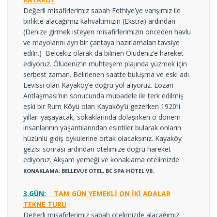
Değerli misafirlerimiz sabah Fethiye’ye varışımız ile
birlikte alacağımız kahvaltımızın (Ekstra) ardından
(Denize girmek isteyen misafirlerimizin önceden havlu
ve mayolarını ayrı bir çantaya hazırlamaları tavsiye
edilir.) Belcekız olarak da bilinen Ölüdeniz’e hareket
ediyoruz. Ölüdeniz’in muhteşem plajında yüzmek için
serbest zaman. Belirlenen saatte buluşma ve eski adı
Levissi olan Kayaköy’e doğru yol alıyoruz. Lozan
Antlaşması’nın sonucunda mübadele ile terk edilmiş
eski bir Rum Köyü olan Kayaköy’ü gezerken 1920’li
yılları yaşayacak, sokaklarında dolaşırken o dönem
insanlarının yaşantılarından esintiler bularak onların
hüzünlü gidiş öykülerine ortak olacaksınız. Kayaköy
gezisi sonrası ardından otelimize doğru hareket
ediyoruz. Akşam yemeği ve konaklama otelimizde
KONAKLAMA: BELLEVUE OTEL, BC SPA HOTEL VB.
3.GÜN:
TAM GÜN YEMEKLİ ON İKİ ADALAR
TEKNE TURU
Değerli misafirlerimiz sabah otelimizde alacağımız