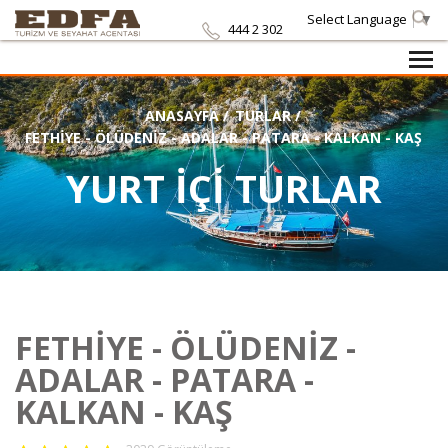
Select Language
▼
444 2 302
ANASAYFA
/
TURLAR
/
FETHİYE - ÖLÜDENİZ - ADALAR - PATARA - KALKAN - KAŞ
YURT İÇİ TURLAR
FETHİYE - ÖLÜDENİZ -
ADALAR - PATARA -
KALKAN - KAŞ