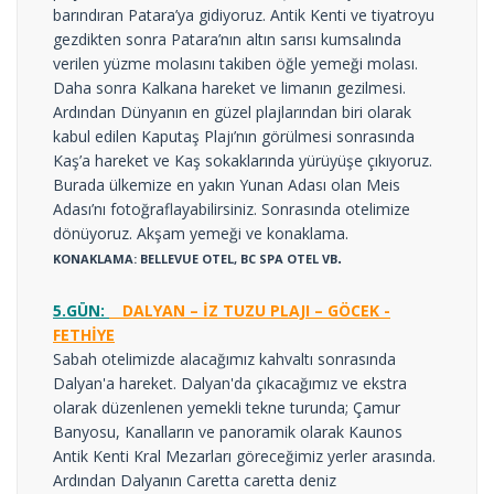
barındıran Patara’ya gidiyoruz. Antik Kenti ve tiyatroyu
gezdikten sonra Patara’nın altın sarısı kumsalında
verilen yüzme molasını takiben öğle yemeği molası.
Daha sonra Kalkana hareket ve limanın gezilmesi.
Ardından Dünyanın en güzel plajlarından biri olarak
kabul edilen Kaputaş Plajı’nın görülmesi sonrasında
Kaş’a hareket ve Kaş sokaklarında yürüyüşe çıkıyoruz.
Burada ülkemize en yakın Yunan Adası olan Meis
Adası’nı fotoğraflayabilirsiniz. Sonrasında otelimize
dönüyoruz. Akşam yemeği ve konaklama.
.
KONAKLAMA: BELLEVUE OTEL, BC SPA OTEL VB
5.GÜN:
DALYAN – İZ TUZU PLAJI – GÖCEK -
FETHİYE
Sabah otelimizde alacağımız kahvaltı sonrasında
Dalyan'a hareket. Dalyan'da çıkacağımız ve ekstra
olarak düzenlenen yemekli tekne turunda; Çamur
Banyosu, Kanalların ve panoramik olarak Kaunos
Antik Kenti Kral Mezarları göreceğimiz yerler arasında.
Ardından Dalyanın Caretta caretta deniz