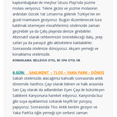
kaplumbağaları ile meşhur İztuzu Plajı'nda yüzme
molası veriyoruz. Tekne gezisi ve yüzme molasının
ardından Göcek Yat Limanı'na giderek Türkiye'nin en
güzel marinasını geziyoruz. Bugün düzenlenecek tura
katılmak istemeyen misafirlerimiz otelimizde zaman
geçirebilir ya da Çalış plajında denize girebilirler.
Alternatif olarak rehberimizin önerebileceği dalış, jeep
safari ya da paraşüt gibi aktivitelere katılabilirler.
Sonrasında otelimize dönüyoruz. Akşam yemeği ve
konaklama otelimizde.
KONAKLAMA: BELLEVUE OTEL, BC SPA OTEL VB.
6.GÜN:
SAKLIKENT – TLOS – YAKA PARK - DÖNÜŞ
Sabah otelimizde alacağımız kahvaltı sonrasında antik
dönemde Xanthos Çayı olarak bilinen ve halk arasında
Sarı Çay olarak da adlandırılan Eşen Çayı ile bütünleşen
Saklıkent Kanyonuna hareket ediyoruz. Kanyonda buz
gibi suya ayaklarımızı sokarak keyifli bir yürüyüş
yapıyoruz. Sonrasında Tlos Antik kentini geziyor ve
Yaka Park’ta öğle yemeği için serbest zaman