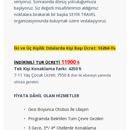
veriyoruz. Sonrasında dönüş yolculuğumuza
başlıyoruz. Siz değerli misafirlerimizi aldığımız
noktalara bırakarak bir başka SEYİR TRAVEL
organizasyonunda buluşmak üzere vedalaşıyoruz.
İki ve Üç Kişilik Odalarda Kişi Başı Ücret:
13250 TL
11900
İNDİRİMLİ TUR ÜCRETİ
₺
Tek Kişi Konaklama Farkı: 4250 ₺
7-11 Yaş Çocuk Ücreti: 7950 ₺
(her iki ebeveyn yanında
olması gerekir)
FİYATA DÂHİL OLAN HİZMETLER
Gezi Boyunca Otobüs İle Ulaşım
Programda Belirtilen Tüm Çevre Gezileri
3 Gece, 3*/ 4* Otellerde Konaklama