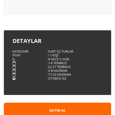
DETAYLAR
KATEGORI
:
YURT İÇİ TURLAR
FIYAT
:
/ 1 KIŞI
:
4 GECE 5 GÜN
:
1-6 TEMMUZ
:
22-27 TEMMUZ
:
3-8 HAZIRAN
:
17-22 HAZIRAN
:
OTOBÜS ILE
SATIN AL